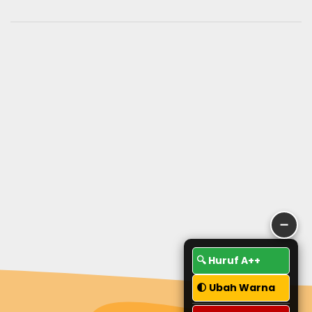
➖
🔍 Huruf A++
🌓 Ubah Warna