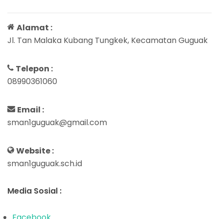
Alamat :
Jl. Tan Malaka Kubang Tungkek, Kecamatan Guguak
Telepon :
08990361060
Email :
sman1guguak@gmail.com
Website :
sman1guguak.sch.id
Media Sosial :
Facebook