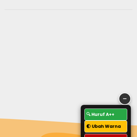
➖
🔍 Huruf A++
🌓 Ubah Warna