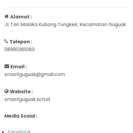
Alamat :
Jl. Tan Malaka Kubang Tungkek, Kecamatan Guguak
Telepon :
08990361060
Email :
sman1guguak@gmail.com
Website :
sman1guguak.sch.id
Media Sosial :
Facebook