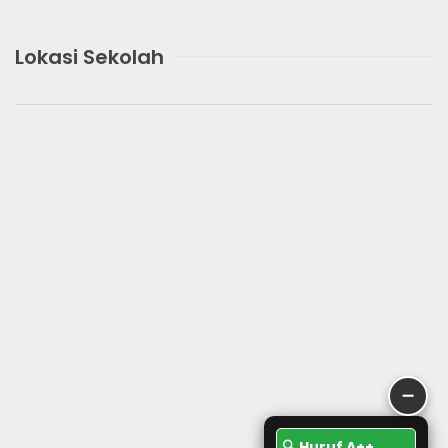
Lokasi Sekolah
➖
🔍 Huruf A++