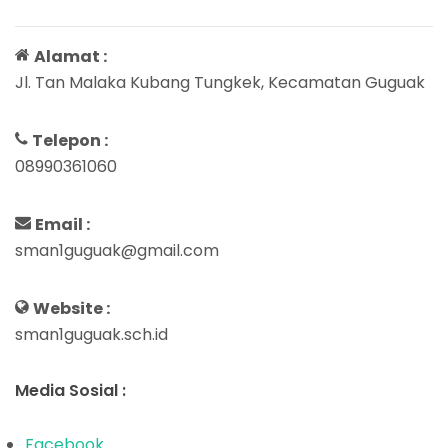
Alamat :
Jl. Tan Malaka Kubang Tungkek, Kecamatan Guguak
Telepon :
08990361060
Email :
sman1guguak@gmail.com
Website :
sman1guguak.sch.id
Media Sosial :
Facebook