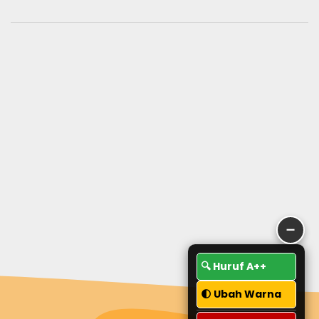
➖
🔍 Huruf A++
🌓 Ubah Warna