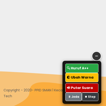
➖
🔍 Huruf A++
🌓 Ubah Warna
🔊 Putar Suara
Copyright - 2020- PPID SMAN 1 Kecamatan Guguak - Tim I-
Tech
⏸️ Jeda
⏹️ Stop