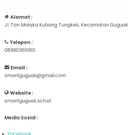
Alamat :
Jl. Tan Malaka Kubang Tungkek, Kecamatan Guguak
Telepon :
08990361060
Email :
sman1guguak@gmail.com
Website :
sman1guguak.sch.id
Media Sosial :
Facebook