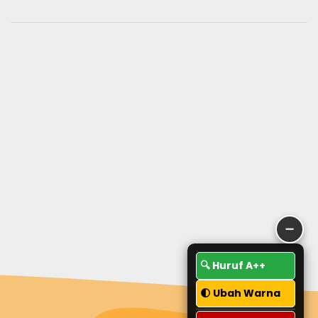
➖
🔍 Huruf A++
🌓 Ubah Warna