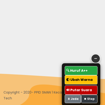
➖
🔍 Huruf A++
🌓 Ubah Warna
🔊 Putar Suara
Copyright - 2020- PPID SMAN 1 Kecamatan Guguak - Tim I-
Tech
⏸️ Jeda
⏹️ Stop