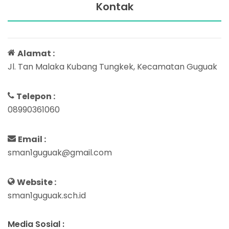
Kontak
Alamat :
Jl. Tan Malaka Kubang Tungkek, Kecamatan Guguak
Telepon :
08990361060
Email :
sman1guguak@gmail.com
Website :
sman1guguak.sch.id
Media Sosial :