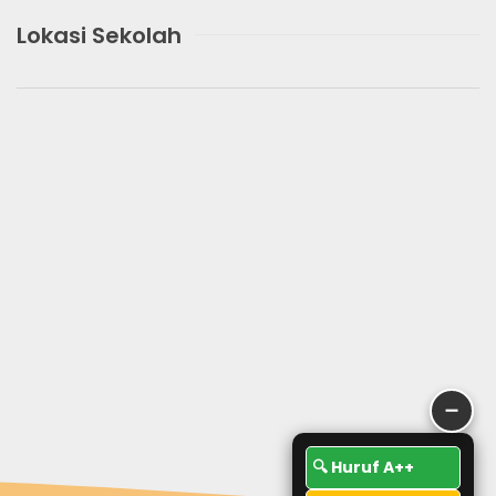
Lokasi Sekolah
➖
🔍 Huruf A++