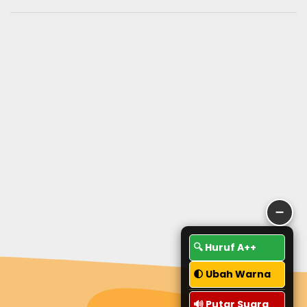
➖
🔍 Huruf A++
🌓 Ubah Warna
🔊 Putar Suara