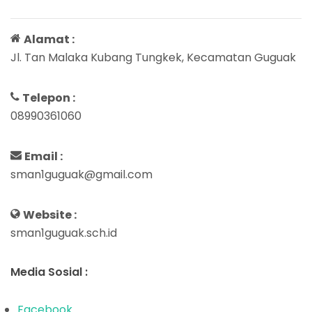
Alamat :
Jl. Tan Malaka Kubang Tungkek, Kecamatan Guguak
Telepon :
08990361060
Email :
sman1guguak@gmail.com
Website :
sman1guguak.sch.id
Media Sosial :
Facebook