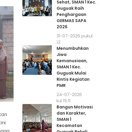
Sehat, SMAN 1 Kec.
Guguak Raih
Penghargaan
GERMAS SAPA
2026
31-07-2026 pukul
13:52
Menumbuhkan
Jiwa
Kemanusiaan,
SMAN 1 Kec.
Guguak Mulai
Rintis Kegiatan
PMR
24-07-2026
pukul 15:11
Bangun Motivasi
dan Karakter,
kan
SMAN 1
ini
Kecamatan
enaga
Guguak Bekali