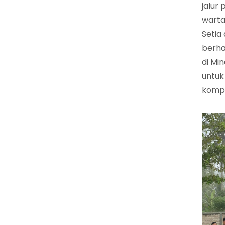
jalur
warta
Setia 
berha
di Mi
untuk
kompe