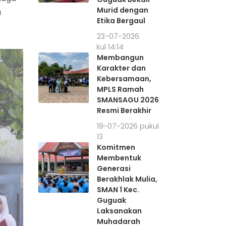
Murid dengan
u
Etika Bergaul
23-07-2026
pukul 14:14
Membangun
Karakter dan
Kebersamaan,
MPLS Ramah
SMANSAGU 2026
Resmi Berakhir
19-07-2026 pukul
12:03
Komitmen
Membentuk
Generasi
Berakhlak Mulia,
SMAN 1 Kec.
Guguak
Laksanakan
Muhadarah