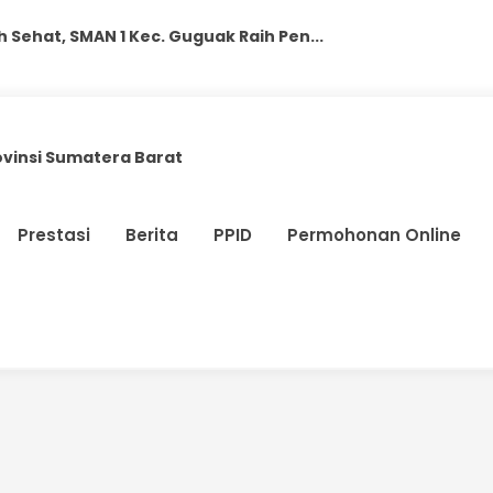
Sehat, SMAN 1 Kec. Guguak Raih Pen...
an, SMAN 1 Kec. Guguak Mulai Rinti...
r, SMAN 1 Kecamatan Guguak Bekali...
ovinsi Sumatera Barat
ebersamaan, MPLS Ramah SMANSAGU 2026...
i Berakhlak Mulia, SMAN 1 Kec. Gug...
Prestasi
Berita
PPID
Permohonan Online
k Ikuti Motivation MPLS Hari Kee...
uguak Ikuti Pembekalan Soft Ski...
aan MPLS di SMAN 1 Kec. Guguak...
Kec. Guguak Tahun Ajaran 2026/202...
 1 Kec. Guguak Masuk Peringkat 2 ...