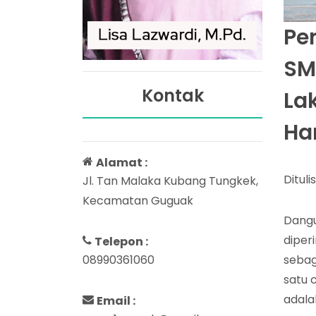
Per
SM
Kontak
La
Har
Alamat :
Dituli
Jl. Tan Malaka Kubang Tungkek,
Kecamatan Guguak
Dangu
diper
Telepon :
sebag
08990361060
satu 
adala
Email :