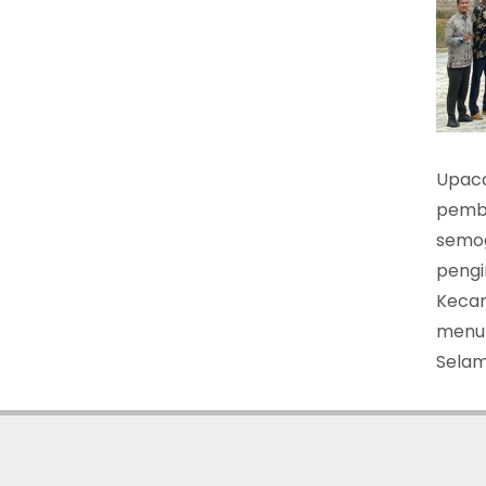
Upaca
pemba
semog
pengi
Kecam
menun
Selama