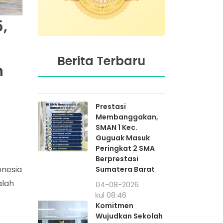
5,
Berita Terbaru
n
Prestasi
Membanggakan,
SMAN 1 Kec.
Guguak Masuk
Peringkat 2 SMA
Berprestasi
onesia
Sumatera Barat
alah
04-08-2026
pukul 08:46
Komitmen
Wujudkan Sekolah