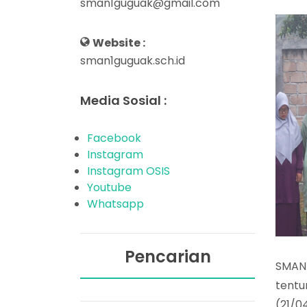
sman1guguak@gmail.com
Website :
sman1guguak.sch.id
Media Sosial :
Facebook
Instagram
Instagram OSIS
Youtube
Whatsapp
Pencarian
SMAN 
tentu
(21/0