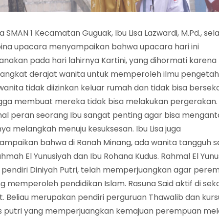
a SMAN 1 Kecamatan Guguak, Ibu Lisa Lazwardi, M.Pd., sel
na upacara menyampaikan bahwa upacara hari ini
sanakan pada hari lahirnya Kartini, yang dihormati karena
ngkat derajat wanita untuk memperoleh ilmu pengetah
 wanita tidak diizinkan keluar rumah dan tidak bisa bersek
gga membuat mereka tidak bisa melakukan pergerakan.
al peran seorang Ibu sangat penting agar bisa mengan
ya melangkah menuju kesuksesan. Ibu Lisa juga
mpaikan bahwa di Ranah Minang, ada wanita tangguh s
ahmah El Yunusiyah dan Ibu Rohana Kudus. Rahmal El Yunu
 pendiri Diniyah Putri, telah memperjuangkan agar per
g memperoleh pendidikan Islam. Rasuna Said aktif di sek
t. Beliau merupakan pendiri perguruan Thawalib dan kurs
s putri yang memperjuangkan kemajuan perempuan mela