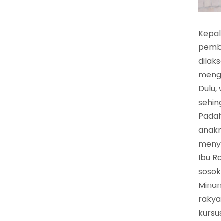
Kepal
pembi
dilak
menga
Dulu,
sehin
Padah
anakn
menya
Ibu R
sosok
Minan
rakya
kursu