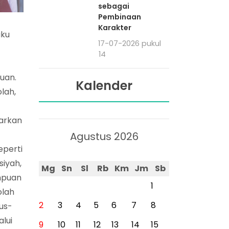
sebagai
Pembinaan
Karakter
aku
17-07-2026 pukul
09:14
uan.
Kalender
olah,
tarkan
Agustus 2026
eperti
siyah,
Mg
Sn
Sl
Rb
Km
Jm
Sb
empuan
1
olah
2
3
4
5
6
7
8
us-
lui
9
10
11
12
13
14
15