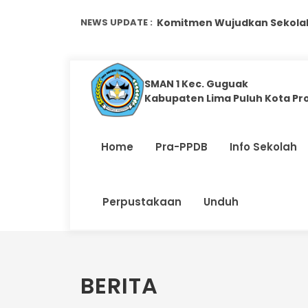
NEWS UPDATE :
Komitmen Wujudkan Sekolah 
Menumbuhkan Jiwa Kemanusia
Bangun Motivasi dan Karakte
SMAN 1 Kec. Guguak
Kabupaten Lima Puluh Kota Pr
Membangun Karakter dan K
Komitmen Membentuk Generas
Home
Pra-PPDB
Info Sekolah
Murid Baru SMAN 1 Kec. Gugua
Murid Kelas XII SMAN 1 Kec. G
Perpustakaan
Unduh
207 Murid Baru Ikuti Pembuk
Pra MPLS Murid Baru SMAN 1 
Prestasi Membanggakan, SMAN
BERITA