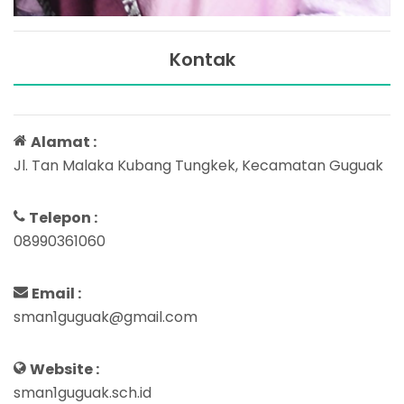
Kontak
Alamat :
Jl. Tan Malaka Kubang Tungkek, Kecamatan Guguak
Telepon :
08990361060
Email :
sman1guguak@gmail.com
Website :
sman1guguak.sch.id