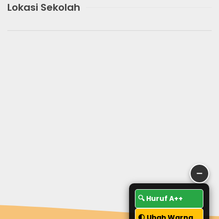
Lokasi Sekolah
➖
🔍 Huruf A++
🌓 Ubah Warna