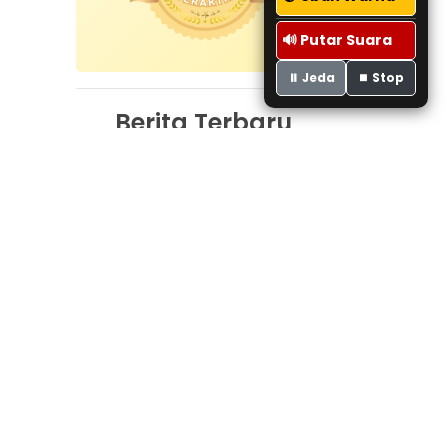
🔊 Putar Suara
⏸️ Jeda
⏹️ Stop
Berita Terbaru
 yang
Prestasi
Membanggakan,
 dalam
SMAN 1 Kec.
i juga
Guguak Masuk
l yang
Peringkat 2 SMA
Berprestasi
Sumatera Barat
04-08-2026
elas X
pukul 08:46
 dari
Komitmen
Wujudkan Sekolah
bingan