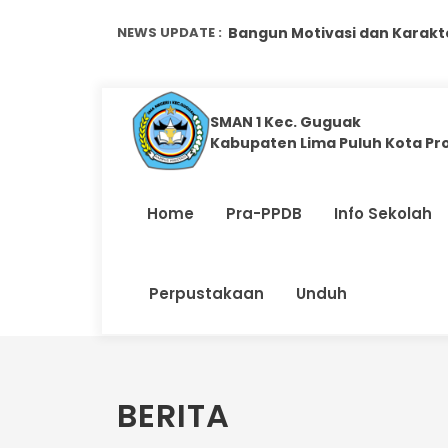
NEWS UPDATE :
Bangun Motivasi dan Karakte
Membangun Karakter dan K
Komitmen Membentuk Generas
SMAN 1 Kec. Guguak
Kabupaten Lima Puluh Kota Pr
Murid Baru SMAN 1 Kec. Gugua
Murid Kelas XII SMAN 1 Kec. G
Home
Pra-PPDB
Info Sekolah
207 Murid Baru Ikuti Pembuk
Pra MPLS Murid Baru SMAN 1 
Perpustakaan
Unduh
Prestasi Membanggakan, SMAN
Komitmen Wujudkan Sekolah 
Menumbuhkan Jiwa Kemanusia
BERITA