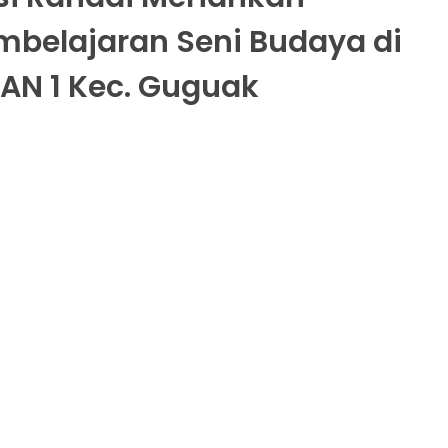
mbelajaran Seni Budaya di
AN 1 Kec. Guguak
s tanggal 26 May 2026 | Dibaca 101 kali
ai merupakan kesenian tradisional Minangkabau
ukan unsur drama, tari, sastra lisan, musik, dan silat
pertunjukan. Selain menjadi hiburan rakyat, kesenian in
 akan nilai kebersamaan, etika, serta pesan mora
iskan dari generasi ke generasi.
 upaya melestarikan kesenian tradisional ini, murid k
N 1 Kec. Guguak menampilkan randai sebagai bagian
aian praktik mata pelajaran seni budaya. Dengan bim