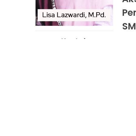
Pe
SM
Kontak
Dituli
Rand
Alamat :
memad
Jl. Tan Malaka Kubang Tungkek,
satu 
Kecamatan Guguak
sarat
diwar
Telepon :
08990361060
Dalam
SMA 
Email :
penil