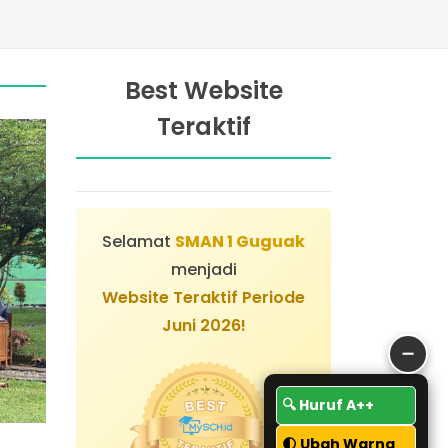
Best Website
Teraktif
Selamat
SMAN 1 Guguak
menjadi
Website Teraktif Periode
Juni 2026!
➖
🔍 Huruf A++
🌓 Ubah Warna