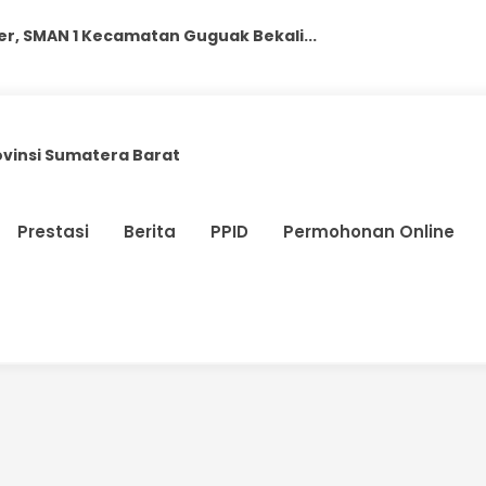
r, SMAN 1 Kecamatan Guguak Bekali...
ebersamaan, MPLS Ramah SMANSAGU 2026...
i Berakhlak Mulia, SMAN 1 Kec. Gug...
ovinsi Sumatera Barat
k Ikuti Motivation MPLS Hari Kee...
uguak Ikuti Pembekalan Soft Ski...
Prestasi
Berita
PPID
Permohonan Online
aan MPLS di SMAN 1 Kec. Guguak...
Kec. Guguak Tahun Ajaran 2026/202...
 1 Kec. Guguak Masuk Peringkat 2 ...
Sehat, SMAN 1 Kec. Guguak Raih Pen...
an, SMAN 1 Kec. Guguak Mulai Rinti...