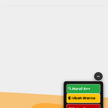
➖
🔍 Huruf A++
🌓 Ubah Warna