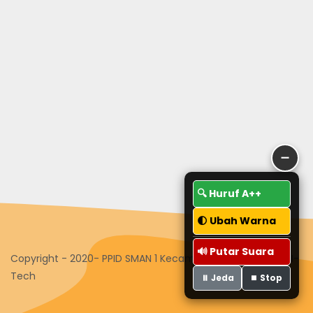
➖
🔍 Huruf A++
🌓 Ubah Warna
🔊 Putar Suara
Copyright - 2020- PPID SMAN 1 Kecamatan Guguak - Tim I-
Tech
⏸️ Jeda
⏹️ Stop